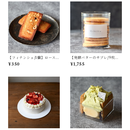
【フィナンシェ/1個】ロースト
【発酵バターのサブレ/9枚
ナッツ
入】岩塩
¥350
¥1,755