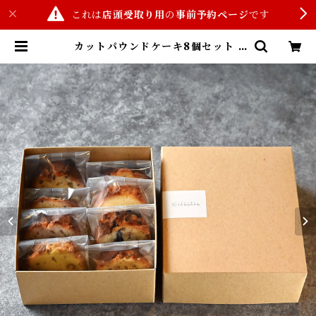
これは
店頭受取り用
の
事前予約ページ
です
カットパウンドケーキ8個セット |
東京洋菓子TANGRAM(商品事前予
約サイト)