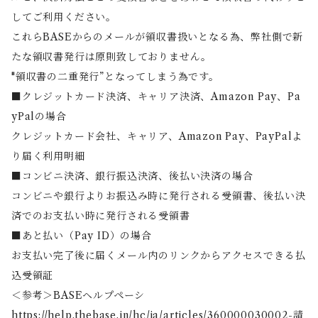
してご利用ください。
これらBASEからのメールが領収書扱いとなる為、弊社側で新
たな領収書発行は原則致しておりません。
"領収書の二重発行”となってしまう為です。
■クレジットカード決済、キャリア決済、Amazon Pay、Pa
yPalの場合
クレジットカード会社、キャリア、Amazon Pay、PayPalよ
り届く利用明細
■コンビニ決済、銀行振込決済、後払い決済の場合
コンビニや銀行よりお振込み時に発行される受領書、後払い決
済でのお支払い時に発行される受領書
■あと払い（Pay ID）の場合
お支払い完了後に届くメール内のリンクからアクセスできる払
込受領証
＜参考＞BASEヘルプペーシ
https://help.thebase.in/hc/ja/articles/360000030002-請