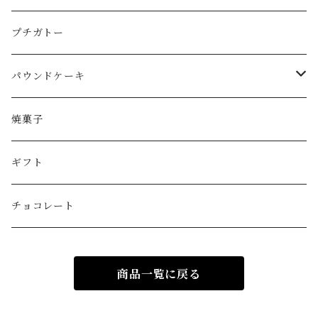
ショートケーキタイプ
プチガトー
フルーツタルト
パウンドケーキ
モンブラン
1本サイズ
焼菓子
その他
カットサイズ
ギフト
チョコレート
商品一覧に戻る