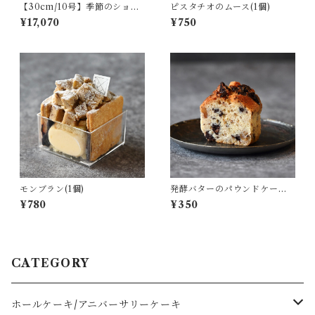
【30cm/10号】季節のショー
ピスタチオのムース(1個)
トケーキ
¥17,070
¥750
モンブラン(1個)
発酵バターのパウンドケーキ
（クルミとチョコレート）/ 1
¥780
¥350
カット
CATEGORY
ホールケーキ/アニバーサリーケーキ