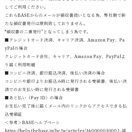
してご利用ください。
これらBASEからのメールが領収書扱いとなる為、弊社側で新
たな領収書発行は原則致しておりません。
"領収書の二重発行”となってしまう為です。
■クレジットカード決済、キャリア決済、Amazon Pay、Pa
yPalの場合
クレジットカード会社、キャリア、Amazon Pay、PayPalよ
り届く利用明細
■コンビニ決済、銀行振込決済、後払い決済の場合
コンビニや銀行よりお振込み時に発行される受領書、後払い決
済でのお支払い時に発行される受領書
■あと払い（Pay ID）の場合
お支払い完了後に届くメール内のリンクからアクセスできる払
込受領証
＜参考＞BASEヘルプペーシ
https://help.thebase.in/hc/ja/articles/360000030002-請