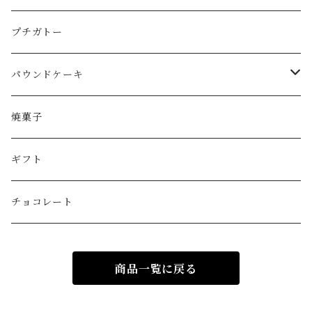
ショートケーキタイプ
プチガトー
フルーツタルト
パウンドケーキ
モンブラン
1本サイズ
焼菓子
その他
カットサイズ
ギフト
チョコレート
商品一覧に戻る