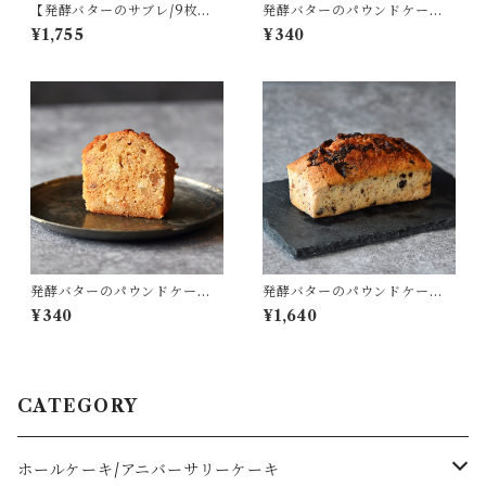
【発酵バターのサブレ/9枚
発酵バターのパウンドケーキ
入】バニラ
(沖縄きび砂糖) /1カット
¥1,755
¥340
発酵バターのパウンドケーキ
発酵バターのパウンドケーキ
（キャラメル&ナッツ）/ 1カッ
（クルミとチョコレート）／1
¥340
¥1,640
ト
本
CATEGORY
ホールケーキ/アニバーサリーケーキ