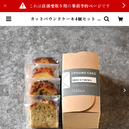
これは
店頭受取り用
の
事前予約ページ
です
カットパウンドケーキ4個セット |
東京洋菓子TANGRAM(商品事前予
約サイト)