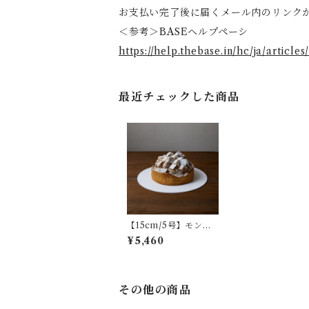
お支払い完了後に届くメール内のリンク
＜参考＞BASEヘルプペーシ
https://help.thebase.in/hc/j
最近チェックした商品
【15cm/5号】モンブ
ラン
¥5,460
その他の商品