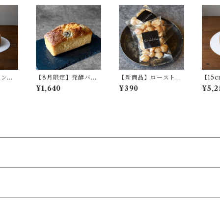
モンブ
【8月限定】発酵バタ
【新商品】ローストマ
【15
ーのパウンドケーキ
カダミアナッツ(ソル
フル
¥1,640
¥390
¥5,2
(キャラメルバナーヌ)
ト＆ペッパー)/40g
／1本