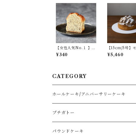
【女性人気No.１ 】発
【15cm/5号】
酵バターのパウンドケ
ラン
¥340
¥5,460
ーキ（アールグレ
イ）/ 1カット
CATEGORY
ホールケーキ/アニバーサリーケーキ
ショートケーキタイプ
プチガトー
フルーツタルト
パウンドケーキ