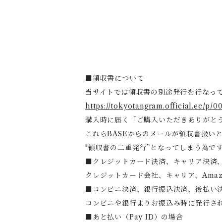
■領収書について
当サイトでは領収書の別途発行を行なっ
https://tokyotangram.official.ec/p/0
購入時に届く「ご購入いただきありがと
これらBASEからのメールが領収書扱い
"領収書の二重発行”となってしまう為で
■クレジットカード決済、キャリア決済、Ama
クレジットカード会社、キャリア、Amazon
■コンビニ決済、銀行振込決済、後払い
コンビニや銀行よりお振込み時に発行さ
■あと払い（Pay ID）の場合