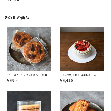
¥7,570
その他の商品
ピーカンナッツのタルト/1個
【12cm/4号】季節のショート
ケーキ
¥390
¥3,420