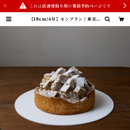
これは
店頭受取り用
の
事前予約ページ
です
【18cm/6号】モンブラン | 東京洋
菓子TANGRAM(商品事前予約サイ
ト)