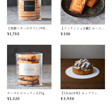
【発酵バターのサブレ/9枚
【フィナンシェ/1個】ロースト
入】バニラ
ナッツ
¥1,755
¥350
チーズビスコッティ/120g
【12cm/4号】モンブラン
¥1,320
¥3,950