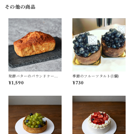
その他の商品
発酵バターのパウンドケーキ
季節のフルーツタルト(1個)
(キャラメル&ナッツ) ／1本
¥1,590
¥730