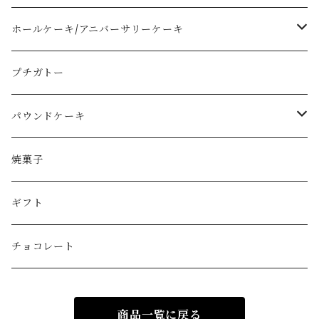
ホールケーキ/アニバーサリーケーキ
ショートケーキタイプ
プチガトー
フルーツタルト
パウンドケーキ
モンブラン
1本サイズ
焼菓子
その他
カットサイズ
ギフト
チョコレート
商品一覧に戻る