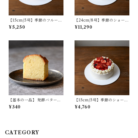
【15cm/5号】季節のフルーツ
【24cm/8号】季節のショート
タルト
ケーキ
¥5,250
¥11,290
【基本の一品】 発酵バターの
【15cm/5号】季節のショート
パウンドケーキ（バニラ）/ 1
ケーキ
¥340
¥4,760
カット
CATEGORY