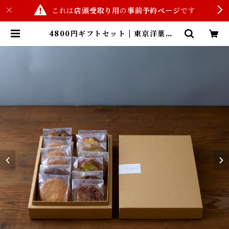
これは
店頭受取り用
の
事前予約ページ
です
4800円ギフトセット | 東京洋菓子T
ANGRAM(商品事前予約サイト)