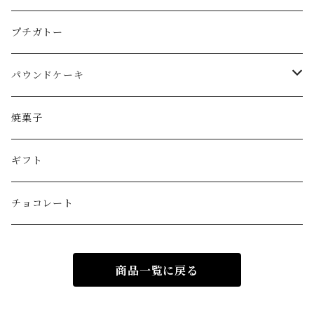
ショートケーキタイプ
プチガトー
フルーツタルト
パウンドケーキ
モンブラン
1本サイズ
焼菓子
その他
カットサイズ
ギフト
チョコレート
商品一覧に戻る