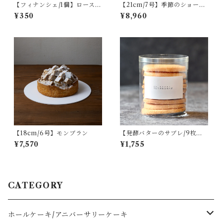
【フィナンシェ/1個】ロースト
【21cm/7号】季節のショート
ナッツ
ケーキ
¥350
¥8,960
【18cm/6号】モンブラン
【発酵バターのサブレ/9枚】
ココナッツ
¥7,570
¥1,755
CATEGORY
ホールケーキ/アニバーサリーケーキ