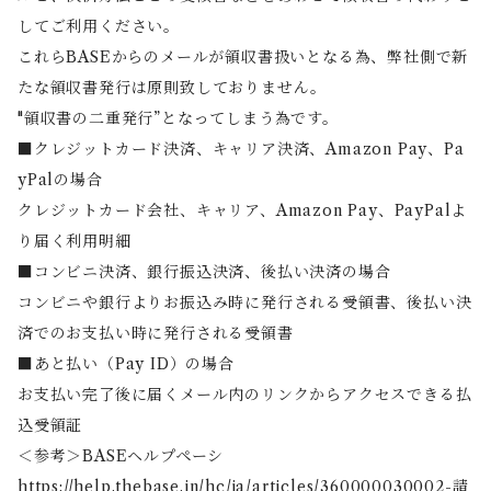
してご利用ください。
これらBASEからのメールが領収書扱いとなる為、弊社側で新
たな領収書発行は原則致しておりません。
"領収書の二重発行”となってしまう為です。
■クレジットカード決済、キャリア決済、Amazon Pay、Pa
yPalの場合
クレジットカード会社、キャリア、Amazon Pay、PayPalよ
り届く利用明細
■コンビニ決済、銀行振込決済、後払い決済の場合
コンビニや銀行よりお振込み時に発行される受領書、後払い決
済でのお支払い時に発行される受領書
■あと払い（Pay ID）の場合
お支払い完了後に届くメール内のリンクからアクセスできる払
込受領証
＜参考＞BASEヘルプペーシ
https://help.thebase.in/hc/ja/articles/360000030002-請